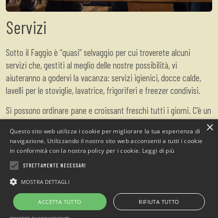
Servizi
Sotto il Faggio è “quasi” selvaggio per cui troverete alcuni
servizi che, gestiti al meglio delle nostre possibilità, vi
aiuteranno a godervi la vacanza: servizi igienici, docce calde,
lavelli per le stoviglie, lavatrice, frigoriferi e freezer condivisi.
Si possono ordinare pane e croissant freschi tutti i giorni. C'è un
piccolo bar ed è possibile cenare con noi tutte le sere.
×
Questo sito web utilizza i cookie per migliorare la tua esperienza di
navigazione. Utilizzando il nostro sito web acconsenti a tutti i cookie
Possiamo aiutarvi a scoprire le bellezze del Parco Naturale delle
in conformità con la nostra policy per i cookie.
Leggi di più
Alpes Maritimes, non esitate a chiederci consigli ed
STRETTAMENTE NECESSARI
informazioni.
MOSTRA DETTAGLI
È ora possibile ricaricare le auto elettriche.
ACCETTA TUTTO
RIFIUTA TUTTO