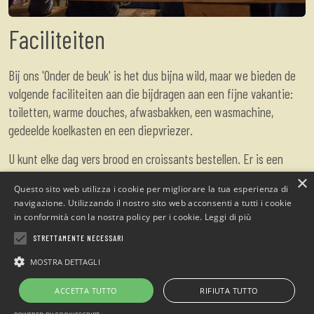
Faciliteiten
Bij ons 'Onder de beuk' is het dus bijna wild, maar we bieden de
volgende faciliteiten aan die bijdragen aan een fijne vakantie:
toiletten, warme douches, afwasbakken, een wasmachine,
gedeelde koelkasten en een diepvriezer.
U kunt elke dag vers brood en croissants bestellen. Er is een
kleine bar en het is mogelijk om elke avond bij ons te dineren.
×
Questo sito web utilizza i cookie per migliorare la tua esperienza di
navigazione. Utilizzando il nostro sito web acconsenti a tutti i cookie
Wij kunnen je helpen de schoonheid van het natuurpark Alpi
in conformità con la nostra policy per i cookie.
Leggi di più
Maritime te ontdekken, aarzel niet om ons om advies en
STRETTAMENTE NECESSARI
informatie te vragen.
MOSTRA DETTAGLI
Elektrische auto's kunnen ook opgeladen worden.
ACCETTA TUTTO
RIFIUTA TUTTO