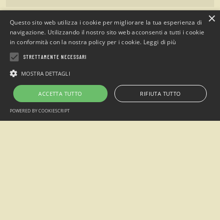
×
Doccia calda
1 €
1 €
Questo sito web utilizza i cookie per migliorare la tua esperienza di
navigazione. Utilizzando il nostro sito web acconsenti a tutti i cookie
in conformità con la nostra policy per i cookie.
Leggi di più
STRETTAMENTE NECESSARI
MOSTRA DETTAGLI
ACCETTA TUTTO
RIFIUTA TUTTO
Campeggio
“Sotto il Faggio”
POWERED BY COOKIESCRIPT
loc. San Giacomo Entracque , Cuneo (Italia)
Telefono: +39 0171.1935515 / Cell. +39 349.7305438
Email:
info@sottoilfaggio.it
Alpimanie s.n.c - P.IVA 02770870042
2026 © Campeggio Sotto il Faggio creato da
Visualworks