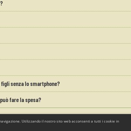
o?
 figli senza lo smartphone?
i può fare la spesa?
avigazione. Utilizzando il nostro sito web acconsenti a tutti i cookie in