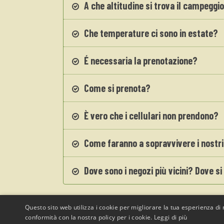
A che altitudine si trova il campeggi
Che temperature ci sono in estate?
É necessaria la prenotazione?
Come si prenota?
È vero che i cellulari non prendono?
Come faranno a sopravvivere i nostri
Dove sono i negozi più vicini? Dove s
Questo sito web utilizza i cookie per migliorare la tua esperienza di n
conformità con la nostra policy per i cookie.
Leggi di più