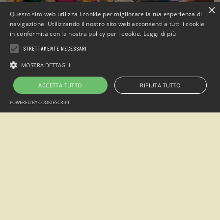
×
Questo sito web utilizza i cookie per migliorare la tua esperienza di
navigazione. Utilizzando il nostro sito web acconsenti a tutti i cookie
in conformità con la nostra policy per i cookie.
Leggi di più
STRETTAMENTE NECESSARI
MOSTRA DETTAGLI
Groupes d'accueil
Camps d’étés
ACCETTA TUTTO
RIFIUTA TUTTO
Lire la suite
POWERED BY COOKIESCRIPT