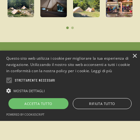
×
Questo sito web utilizza i cookie per migliorare la tua esperienza di
navigazione. Utilizzando il nostro sito web acconsenti a tutti i cookie
in conformità con la nostra policy per i cookie.
Leggi di più
Campeggio
“Sotto il Faggio”
STRETTAMENTE NECESSARI
loc. San Giacomo Entracque , Cuneo (Italia)
MOSTRA DETTAGLI
Telefono: +39 0171.1935515 / Cell. +39 349.7305438
Email:
info@sottoilfaggio.it
ACCETTA TUTTO
RIFIUTA TUTTO
Alpimanie s.n.c - P.IVA 02770870042
POWERED BY COOKIESCRIPT
2026 © Campeggio Sotto il Faggio creato da
Visualworks