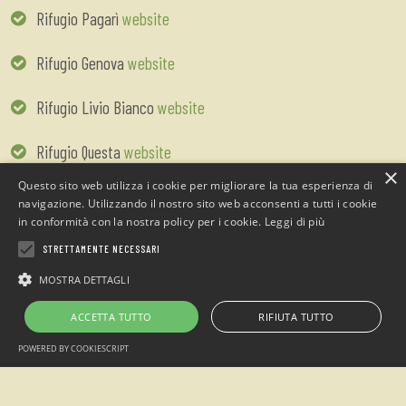
Rifugio Pagarì
website
Rifugio Genova
website
Rifugio Livio Bianco
website
Rifugio Questa
website
×
Questo sito web utilizza i cookie per migliorare la tua esperienza di
Rifugio Bozano
website
navigazione. Utilizzando il nostro sito web acconsenti a tutti i cookie
in conformità con la nostra policy per i cookie.
Leggi di più
Rifugio Valasco
website
STRETTAMENTE NECESSARI
MOSTRA DETTAGLI
I NOSTRI AMICI
ACCETTA TUTTO
RIFIUTA TUTTO
B&B Notte Stellata a Gaiola, Valle Stura
website
POWERED BY COOKIESCRIPT
Rifugio Don Barbera
website