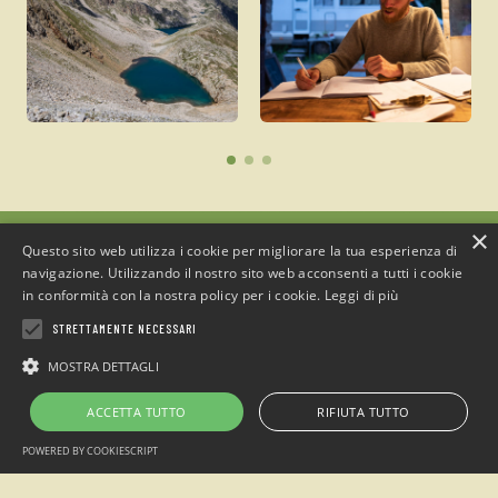
×
Questo sito web utilizza i cookie per migliorare la tua esperienza di
navigazione. Utilizzando il nostro sito web acconsenti a tutti i cookie
in conformità con la nostra policy per i cookie.
Leggi di più
Campeggio
“Sotto il Faggio”
STRETTAMENTE NECESSARI
loc. San Giacomo Entracque , Cuneo (Italia)
MOSTRA DETTAGLI
Telefono: +39 0171.1935515 / Cell. +39 349.7305438
ACCETTA TUTTO
RIFIUTA TUTTO
Email:
info@sottoilfaggio.it
Alpimanie s.n.c - P.IVA 02770870042
POWERED BY COOKIESCRIPT