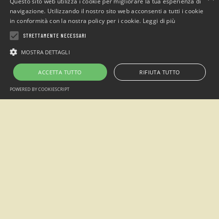
Questo sito web utilizza i cookie per migliorare la tua esperienza di
navigazione. Utilizzando il nostro sito web acconsenti a tutti i cookie
in conformità con la nostra policy per i cookie.
Leggi di più
STRETTAMENTE NECESSARI
MOSTRA DETTAGLI
Gastfreundschaft
ACCETTA TUTTO
RIFIUTA TUTTO
Sommerlager
POWERED BY COOKIESCRIPT
Weiterlesen